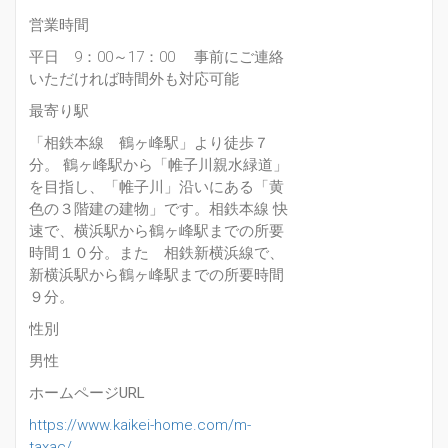
営業時間
平日 9：00～17：00 事前にご連絡
いただければ時間外も対応可能
最寄り駅
「相鉄本線 鶴ヶ峰駅」より徒歩７
分。 鶴ヶ峰駅から「帷子川親水緑道」
を目指し、「帷子川」沿いにある「黄
色の３階建の建物」です。相鉄本線 快
速で、横浜駅から鶴ヶ峰駅までの所要
時間１０分。また 相鉄新横浜線で、
新横浜駅から鶴ヶ峰駅までの所要時間
９分。
性別
男性
ホームページURL
https://www.kaikei-home.com/m-
taxac/