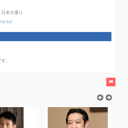
 日本大通り
ama.bz/
です。