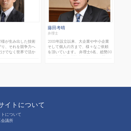
藤田考晴
江川
弁理士
弁理
皆様が生み出した技術
2003年設立以来、大企業や中小企業
知財
守り、それを競争力へ
そして個人の方まで、様々なご依頼
ら人
だけでなく世界で活か
を頂いています。 弁理士6名、総勢30
る様
ています。 アメリカ
名の中規模の特許事務所です。 機
支援
で実務を経験し、米国
械、電気、化学、バイオ等を専門と
等の
ジェント試験にも合格
する弁理士が所属していますので、
発掘
経験を活かし...
あらゆる事案に対応...
たサー
サイトについて
イトについて
工会議所