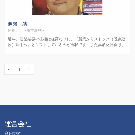
渡邉 靖
建築士 - 横浜市瀬谷区
近年、建築業界の様相は様変わりし、『新築からストック（既存建
物）活用へ』とシフトしているのが現状です。また高齢化社会は、
今後も益々進んで行くリアルな社会問題です。 ストック活用でよく
問題になるのが、『新築時に何らかの理由で建物完成時の検査を受
けていない』というものです。どういうことかというと、中古車...
<
1
2
運営会社
利用規約