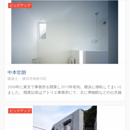
2006年からは羽田国際線ターミナルの設計・監理...
ピックアップ
中本壮朗
建築士 - 横浜市神奈川区
2006年に東京で事務所を開業し2015年初旬、横浜に移転してまいり
ました。 開業以前はアトリエ事務所にて、主に博物館などの公共施
設に携わっておりました。 住宅設計も何軒か担当致しましたが、住
宅設計に関してより深く関わることが出来ればと独立致しました。
家を建てるには、施工費用や関連法規、周辺の環境...
ピックアップ