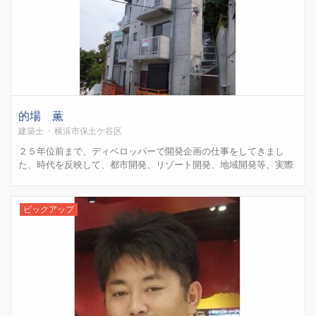
的場 薫
建築士 - 横浜市保土ケ谷区
２５年位前まで、ディベロッパーで開発企画の仕事をしてきまし
た、時代を反映して、都市開発、リゾート開発、地域開発等、実際
に自分が関わって来たものに国内３ヶ所のマリーナや、マンショ
ン、シルバーマンション事業など等を行ってきました。現在は一級
建築士事務所、不動産コンサルティングマスター、宅地建物取引士
ピックアップ
とし...