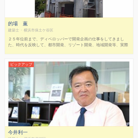
的場 薫
建築士 - 横浜市保土ケ谷区
２５年位前まで、ディベロッパーで開発企画の仕事をしてきまし
た、時代を反映して、都市開発、リゾート開発、地域開発等、実際
に自分が関わって来たものに国内３ヶ所のマリーナや、マンショ
ン、シルバーマンション事業など等を行ってきました。現在は一級
建築士事務所、不動産コンサルティングマスター、宅地建物取引士
ピックアップ
とし...
今井利一