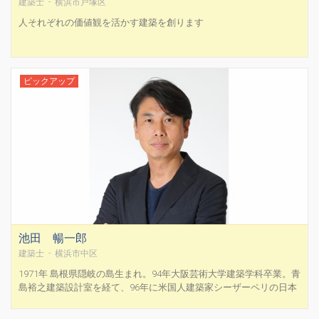
建築士 - 横浜市戸塚区
人それぞれの価値観を活かす建築を創ります
ピックアップ
池田 暢一郎
建築士 - 横浜市中区
1971年 島根県隠岐の島生まれ。94年大阪芸術大学建築学科卒業。青
島裕之建築設計室を経て、96年に米国人建築家シーザーペリの日本
事務所に入所。官公庁施設からホテルまであらゆる種類のプロジェ
クトに携わる。2000年からは主に羽田空港第2ターミナルビル、