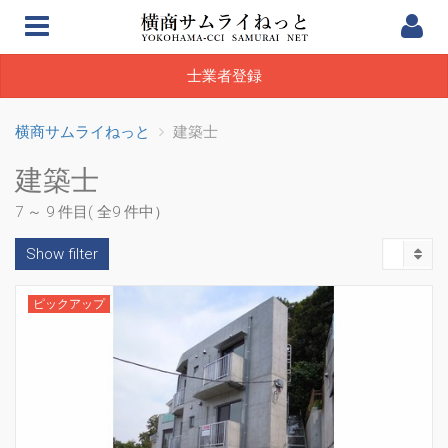
士業者登録
横商サムライねっと
建築士
建築士
7 ～ 9 件目( 全9 件中）
Show filter
ピックアップ