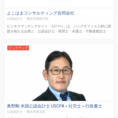
よこはまコンサルティング合同会社
公認会計士 - 横浜市神奈川区
ビジネスマッチングサイト「AAT-Pro」は、バックオフィス人材に課
題を抱える企業と、公認会計士・税理士・弁護士・不動産鑑定士・
医師などの専門職を直接マッチングするビジネスプラットフォー
ム。企業は人材不足による課題を解決でき、プロは低報酬構造から
脱却可能。手数料は割安の20％のみで、企業から特定プロ...
ピックアップ
奥野剛 米国公認会計士 USCPA＋社労士＋行政書士
公認会計士 - 横浜市港北区