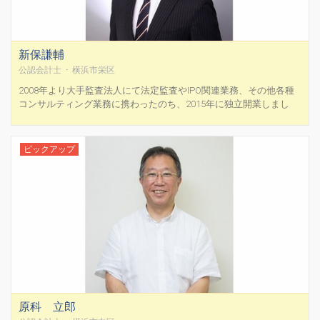
新保謙輔
公認会計士 - 横浜市栄区
2008年より大手監査法人にて法定監査やIPO関連業務、その他各種
コンサルティング業務に携わったのち、2015年に独立開業しまし
た。 独立以来、起業したてのスタートアップから上場を目指すベン
チャー企業、地場の中小～中堅企業、上場子会社といった様々なク
ライアントの経営課題解決のため、会社メンバーに伴走...
ピックアップ
原科 立郎