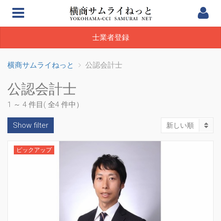
士業者登録
横商サムライねっと
公認会計士
公認会計士
1 ～ 4 件目( 全4 件中）
Show filter
新しい順
ピックアップ