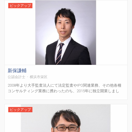
ピックアップ
新保謙輔
公認会計士 - 横浜市栄区
2008年より大手監査法人にて法定監査やIPO関連業務、その他各種
コンサルティング業務に携わったのち、2015年に独立開業しまし
た。 独立以来、起業したてのスタートアップから上場を目指すベン
チャー企業、地場の中小～中堅企業、上場子会社といった様々なク
ライアントの経営課題解決のため、会社メンバーに伴走...
ピックアップ