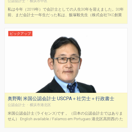
公認会計士 - 横浜市中区
私は今年（2019年）で会計士としての人生30年を迎えました。30年
前、まだ会計士一年生だった私は、飯塚毅先生（株式会社TKC創業
者、TKC全国会初代会長）から「原科君、君は専門家としていつ何
があっても動じない強い心を身につけるように心掛けなさい。そし
てお客様の質問には常に三つの答えを用意することが...
ピックアップ
奥野剛 米国公認会計士 USCPA＋社労士＋行政書士
公認会計士 - 横浜市港北区
米国公認会計士 (ライセンス)です 。（日本の公認会計士ではありま
せん） English available / Falamos em Portugues 港北区高田西の た
かた米国公認会計士・行政書士・社会保険労務士事務所 です。広範
囲の業務をワンストップで行っています。 ・M&A での会...