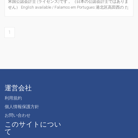
米国公認会計士 (ライセンス)です 。（日本の公認会計士ではありま
せん） English available / Falamos em Portugues 港北区高田西の た
かた米国公認会計士・行政書士・社会保険労務士事務所 です。広範
囲の業務をワンストップで行っています。 ・M&A での会...
1
運営会社
利用規約
個人情報保護方針
お問い合わせ
このサイトについ
て