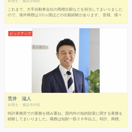
弁理士 - 横浜市西区
これまで、大手自動車会社の商標出願などを担当してまいりました
ので、海外商標は200ヵ国ほどの出願経験があります。 皆様、様々
な思いを込めて商標を考えられるかと思いますので、まずはしっか
りとヒアリングを行い、お客様のビジネスやお考えについて正しく
理解することを大切にしております。 そのうえで、お客様に...
ピックアップ
荒井 滋人
弁理士 - 横浜市中区
特許事務所での業務を積み重ね、国内外の知的財産に関する業務を
経験してまいりました。職務は知財一筋２６年以上。特許、商標、
意匠、実用新案の国内・外国実務だけでなく、著作権の警告書作成
や不正競争防止法に基づく侵害勧告実務、そして行政訴訟まで様々