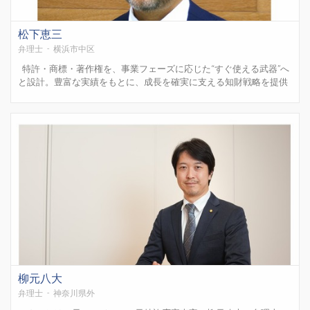
松下恵三
弁理士 - 横浜市中区
特許・商標・著作権を、事業フェーズに応じた“すぐ使える武器”へ
と設計。豊富な実績をもとに、成長を確実に支える知財戦略を提供
します。 。国内外の出願から戦略的な権利化まで、一貫した知財支
援で中小企業・スタートアップの成長に伴走します。 特に、すぐに
効果を発揮できる...
柳元八大
弁理士 - 神奈川県外