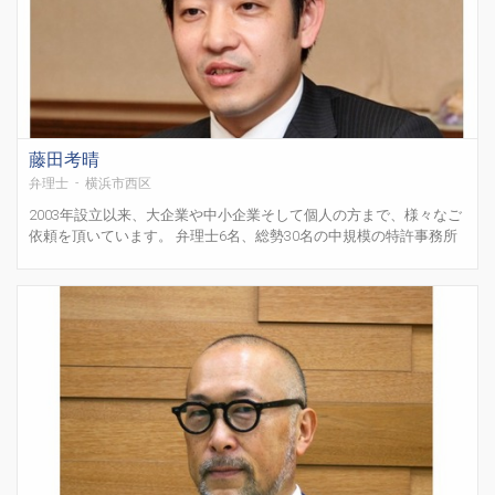
藤田考晴
弁理士 - 横浜市西区
2003年設立以来、大企業や中小企業そして個人の方まで、様々なご
依頼を頂いています。 弁理士6名、総勢30名の中規模の特許事務所
です。 機械、電気、化学、バイオ等を専門とする弁理士が所属して
いますので、あらゆる事案に対応することができます。 外国出願も
多く扱っていますので、海外で特許権や商標権を取得...