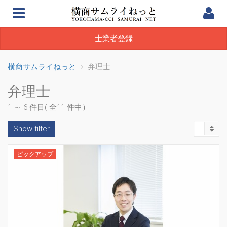
士業者登録
横商サムライねっと
弁理士
弁理士
1 ～ 6 件目( 全11 件中）
Show filter
ピックアップ