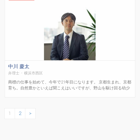
中川 慶太
弁理士 - 横浜市西区
商標の仕事を始めて、今年で21年目になります。 京都生まれ、京都
育ち。自然豊かといえば聞こえはいいですが、野山を駆け回る幼少
期・少年時代を過ごしました。 これまで商標、意匠（自動車および
自動車内外装部品、産業機器全般、画面デザイン等）、不正競争防
止法、著作権法、契約などを専門分野として、商標・意匠の...
1
2
>