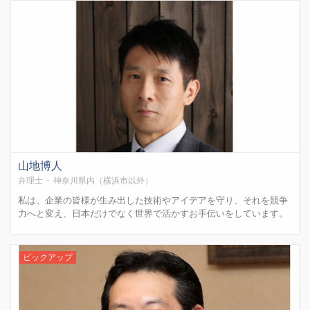
経験してきました。 クライアント様に安心してお気軽にご相談い...
山地博人
弁理士 - 神奈川県内（横浜市以外）
私は、企業の皆様が生み出した技術やアイデアを守り、それを競争
力へと変え、日本だけでなく世界で活かすお手伝いをしています。
アメリカの特許事務所で実務を経験し、米国パテントエージェント
試験にも合格しました。その経験を活かし、海外展開も見据えた知
財戦略をご提案しています。 特許は単に取得す...
ピックアップ