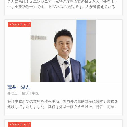
こんにちは！元エンジニア、元特許庁審査官の柳元八大（弁理士・
中小企業診断士）です。 ビジネスの過程では、人が皆備えている
「知」を操ることでさまざまな知的資産（発明・技術・技能・工
夫・スキル・ノウハウ・デザイン・ブランド・コンテンツなど）を
生み出すことができます。 知的資産は誰もが利用したいと思うか
ピックアップ
け...
荒井 滋人
弁理士 - 横浜市中区
特許事務所での業務を積み重ね、国内外の知的財産に関する業務を
経験してまいりました。職務は知財一筋２６年以上。特許、商標、
意匠、実用新案の国内・外国実務だけでなく、著作権の警告書作成
や不正競争防止法に基づく侵害勧告実務、そして行政訴訟まで様々
経験してきました。 クライアント様に安心してお気軽にご相談い...
ピックアップ