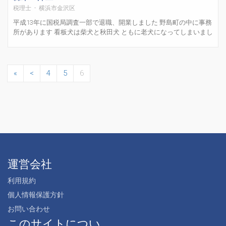
税理士 - 横浜市金沢区
平成13年に国税局調査一部で退職、開業しました 野島町の中に事務
所があります 看板犬は柴犬と秋田犬 ともに老犬になってしまいまし
たが、何とか生きています 税務はもちろんですが、ＩＴも得意分野
です 顧問先に、ＩＴ関連企業があり、ＡＩ等の知識も他の税理士さ
んよりはあると思います （その割にものぐさで、開...
«
<
4
5
6
運営会社
利用規約
個人情報保護方針
お問い合わせ
このサイトについ