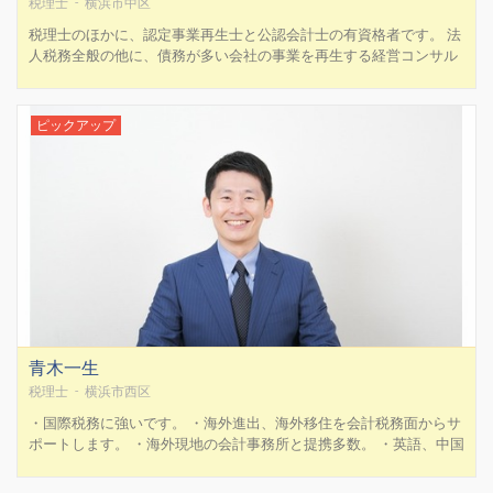
税理士 - 横浜市中区
税理士のほかに、認定事業再生士と公認会計士の有資格者です。 法
人税務全般の他に、債務が多い会社の事業を再生する経営コンサル
ティングや事業承継業務（M＆Aや相続）を中心に行っています。
事務所は、横浜商工会あるビルと繋がっているシルクセンター内の
中2階アーケードにありますので、すぐにお立ち寄りになり相...
ピックアップ
青木一生
税理士 - 横浜市西区
・国際税務に強いです。 ・海外進出、海外移住を会計税務面からサ
ポートします。 ・海外現地の会計事務所と提携多数。 ・英語、中国
語での対応可能です。 ・日本へのインバウントの税務相談できま
す。 ・英語のできる弁護士、行政書士、司法書士と連携していま