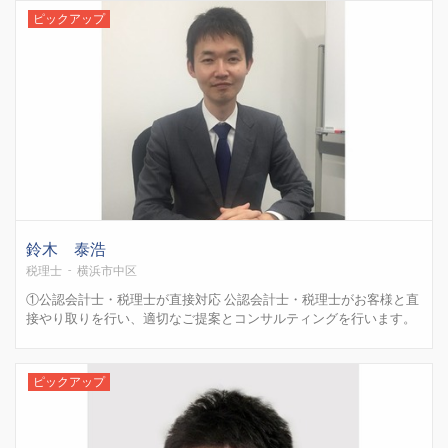
す。 ・外資の日本法人設立、外国人の査証、登記関連も可...
ピックアップ
鈴木 泰浩
税理士 - 横浜市中区
①公認会計士・税理士が直接対応 公認会計士・税理士がお客様と直
接やり取りを行い、適切なご提案とコンサルティングを行います。
②コミュニケーション重視 上から目線で指導することや、こちらか
ら一方的に話をして会話を終わりにすることはありません。 ③IT重
視 Chatwork、dropbox、skype等...
ピックアップ