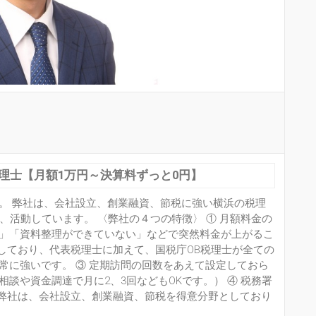
理士【月額1万円～決算料ずっと0円】
。 弊社は、会社設立、創業融資、節税に強い横浜の税理
、活動しています。 〈弊社の４つの特徴〉 ① 月額料金の
」「資料整理ができていない」などで突然料金が上がるこ
としており、代表税理士に加えて、国税庁OB税理士が全ての
常に強いです。 ③ 定期訪問の回数をあえて設定しておら
談や資金調達で月に2、3回などもOKです。） ④ 税務署
弊社は、会社設立、創業融資、節税を得意分野としており