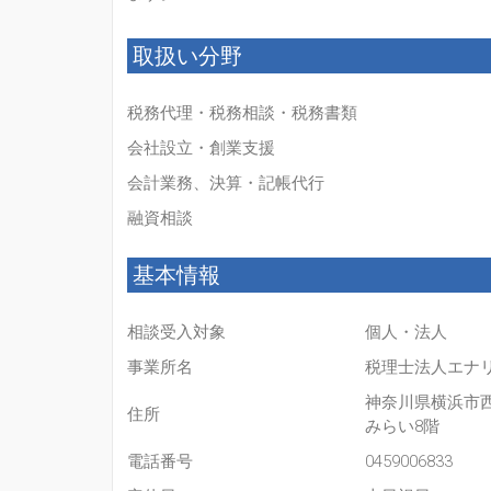
取扱い分野
税務代理・税務相談・税務書類
会社設立・創業支援
会計業務、決算・記帳代行
融資相談
基本情報
相談受入対象
個人・法人
事業所名
税理士法人エナ
神奈川県横浜市
住所
みらい8階
電話番号
0459006833