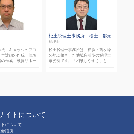
松土税理士事務所 松土 郁元
杉山
税理士
税理
作成、キャッシュフロ
松土税理士事務所は、横浜・鶴ヶ峰
すぎ
経営計画の作成、信頼
の地に根ざした地域密着型の税理士
士・
書の作成、融資サポー
事務所です。「相談しやすさ」と
ワン
や相続相談など、単な
「誠実な対応」を何より大切にし、
務所
の作成だけでない、お
専門用語に頼らず、分かりやすい説
に、
った良き相談相手とな
明で不安を残さない対応を心がけて
まに
鑽を続けており...
います。所長は30年超の期間、...
供して
サイトについて
イトについて
工会議所