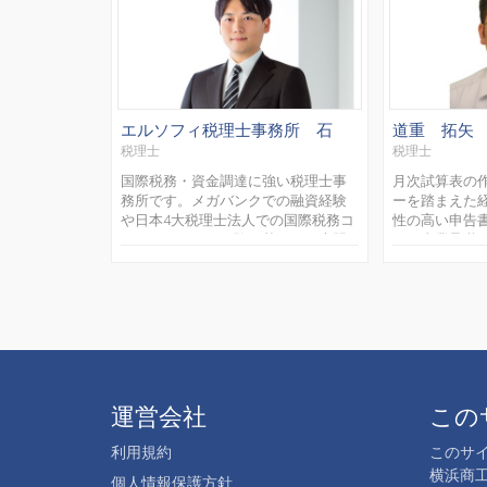
エルソフィ税理士事務所 石
道重 拓矢
井 拓哉
税理士
税理士
国際税務・資金調達に強い税理士事
月次試算表の
務所です。メガバンクでの融資経験
ーを踏まえた
や日本4大税理士法人での国際税務コ
性の高い申告
ンサルティング経験に基づいた専門
ト、事業承継
的なサポートが可能でございます。
る税務申告書
具体的には以下のサービスをご提供
客様に寄り添
致します。 【税務・会計顧...
れるよう日々研
運営会社
この
利用規約
このサ
横浜商
個人情報保護方針