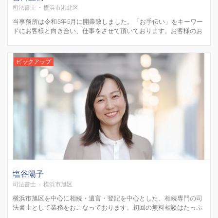
司法書士 - 横浜市港北区
当事務所は令和5年5月に開業致しました。「お手伝い」をキーワー
ドにお客様と向き合い、仕事をさせて頂いております。お客様のお
考えをまずは全てお話し下さい。上手く話す必要はございません。
素直にお話し頂ければ結構でございます。その上で、予算等を踏ま
えたお客様のご要望に沿った提案をさせて頂きます。「吉田さん...
ピックアップ
塩谷陽子
司法書士 - 横浜市旭区
横浜市旭区を中心に相続・遺言・登記を中心とした、相続専門の司
法書士として業務をおこなっております。初回の無料相談はたっぷ
りと60分。ご自宅にお伺いしての相談にも対応しています。（横浜