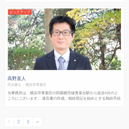
市全域お伺いしております）はじめて司法書士に相談する方でも安
心できる仕組みを整えています。相続でお悩みや気になることが...
ピックアップ
高野直人
司法書士 - 横浜市青葉区
当事務所は、横浜市青葉区の田園都市線青葉台駅から徒歩6分のと
ころにございます。 遺言書の作成、相続登記を始めとする相続手続
き全般、相続放棄などのご相談を多くいただいております。 また、
出張相談の他、Zoomなどによるオンライン相談にも対応しておりま
す。 お客様には分かりやすく丁寧にご説明することをこ...
1
2
3
>