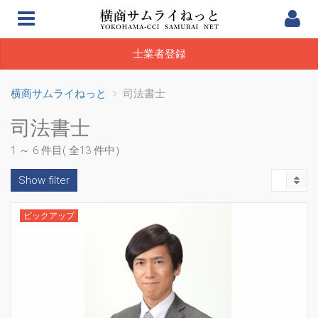
士業者登録
横商サムライねっと
司法書士
司法書士
1 ～ 6 件目( 全13 件中）
Show filter
ピックアップ