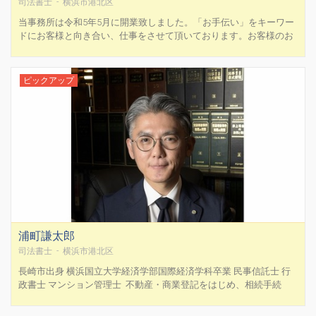
司法書士 - 横浜市港北区
当事務所は令和5年5月に開業致しました。「お手伝い」をキーワー
ドにお客様と向き合い、仕事をさせて頂いております。お客様のお
考えをまずは全てお話し下さい。上手く話す必要はございません。
素直にお話し頂ければ結構でございます。その上で、予算等を踏ま
えたお客様のご要望に沿った提案をさせて頂きます。「吉田さん...
ピックアップ
浦町謙太郎
司法書士 - 横浜市港北区
長崎市出身 横浜国立大学経済学部国際経済学科卒業 民事信託士 行
政書士 マンション管理士 不動産・商業登記をはじめ、相続手続
き、遺産承継・整理業務、遺言書作成、相続放棄等の裁判所提出書
類の作成、成年後見、民事信託、債務整理、企業法務、マンション