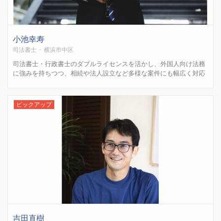
小池幸寿
司法書士 - 横浜市中区
司法書士・行政書士のダブルライセンスを活かし、外国人向け法務
に強みを持ちつつ、相続や法人設立など多様な案件にも幅広く対応
しております。令和4年度司法書士試験合格、約10年前に行政書士
資格取得、大手司法書士法人での実務経験を経て、2025年4月に横
浜市中区を拠点として開業いたしました。カンボジア相続案...
ピックアップ
吉田直樹