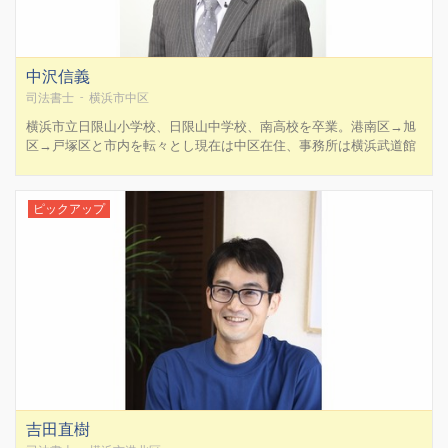
中沢信義
司法書士 - 横浜市中区
横浜市立日限山小学校、日限山中学校、南高校を卒業。港南区→旭
区→戸塚区と市内を転々とし現在は中区在住、事務所は横浜武道館
の向かいに構えております。きめ細やかな対応と実務をモットーと
して、日々研鑽を怠らず、的確迅速なリーガルサービスを提供して
まいります。不動産登記・商業登記はもとよ...
ピックアップ
吉田直樹