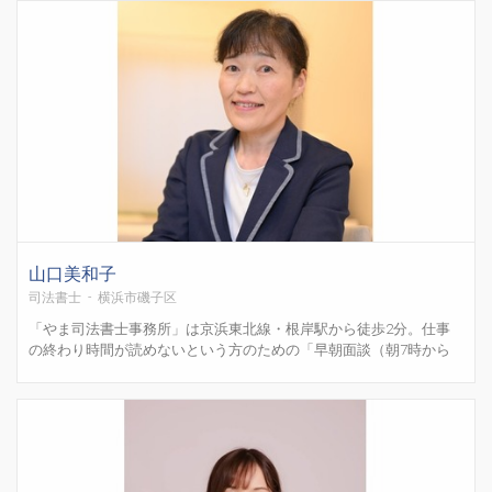
に関するご相談等の司法書士業務全般を行ってい...
山口美和子
司法書士 - 横浜市磯子区
「やま司法書士事務所」は京浜東北線・根岸駅から徒歩2分。仕事
の終わり時間が読めないという方のための「早朝面談（朝7時から
対応可・要予約）」もご用意していますので、ぜひお問い合わせく
ださい。地元である横浜に当事務所を構える前は、神奈川県内の歴
史ある司法書士事務所に勤め、相続全般、遺言、不動産および会
社...