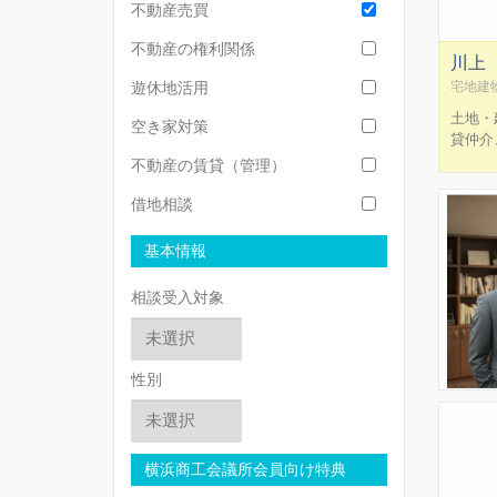
不動産売買
不動産の権利関係
川上
遊休地活用
宅地建
土地・
空き家対策
貸仲介
経験し
不動産の賃貸（管理）
す。 
り、様
借地相談
ていた
賃貸管
基本情報
心がけ
相談受入対象
性別
横浜商工会議所会員向け特典