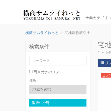
士業カテゴリ
横商サムライねっと
宅地建物取引士
宅
検索条件
1 ～ 6
リ
写真付きのリスト
ピッ
住所
取扱い分野