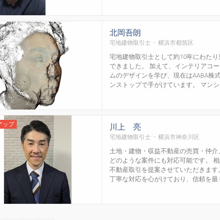
北岡吾朗
宅地建物取引士 - 横浜市都筑区
宅地建物取引士として約10年にわた
できました。 加えて、インテリアコ
ムのデザインを学び、現在はAABA
ンストップで手がけています。 マンション
アップ
川上 亮
宅地建物取引士 - 横浜市神奈川区
土地・建物・収益不動産の売買・仲介
どのような案件にも対応可能です。 
不動産取引を提案させていただきます
丁寧な対応を心がけており、信頼を最も大