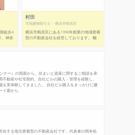
村田
宅地建物取引士 - 横浜市鶴見区
側徒歩4
横浜市鶴見区にある1996年創業の地域密着
り、神奈
型の不動産会社を経営しております。 離
産取引を
婚、相続絡みのご相談、売却または保有し
の実績や
賃貸運用されるか迷われている方のご相
の「売り
談、または不動産トラブルを抱えた方のご
たしま
相談など、売却に関する幅広いお悩みに対
していな
応します。築古アパート売却、借地権等他
.
の不動産会社では対応してもらえな...
ランナー）の両面から、住まいと資産に関するご相談を承
用不動産や社宅契約、自社ビルの購入・管理を経験し、
場を実体験してきました。 自社ビル購入をきっかけに建
面から...
所在する地元密着型の不動産会社です。代表者の岡本拓