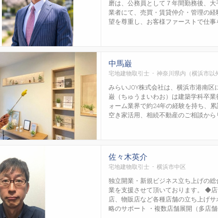
磨は、公務員として７年間勤務後、大
業者にて、売買・賃貸仲介・管理の経
望を尊重し、お客様ファーストで仕事を
中馬巌
宅地建物取引士 - 神奈川県内（横浜市以
みらいJOY株式会社は、横浜市港南
巌（ちゅうまいわお）は建築学科卒業
ォーム業界で約24年の経験を持ち、累
空き家活用、相続不動産のご相談からリフ
佐々木英介
宅地建物取引士 - 横浜市中区
独立開業・新規ビジネス立ち上げの総
業を支援させて頂いております。 ◆
店、物販店など各種店舗の立ち上げサ
略のサポート ・複数店舗展開（多店舗化）