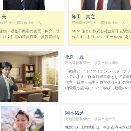
 亮
塚田 貴之
物取引士 - 横浜市神奈川区
宅地建物取引士 - 横浜市神奈川区
建物・収益不動産の売買・仲介、賃
MIRAI住まい株式会社は新子安駅北
、注文住宅の請負営業、賃貸管理を
分のオルトヨコハマモール内にあ
、どのような案件にも対応可能で
川区・鶴見区エリアを中心に不動
相続対策のセミナー講師も行なってお
行っています。地域密着ならでは
々な角度から不動産取引を提案させ
経験、ネットワークで、みなさま
亀岡 豊
だきます。 オーナー様に寄り添った
たい」「買いたい」をお手伝いい
宅地建物取引士 - 横浜市神奈川区
理も定評があります。 丁寧な対応を
す。相続で取得した不動産・活用
ており、信頼を最も大切に...
い不動産を売却されたい場合は、..
不動産とFP（ファイナンシャル・プ
っています。飲食店経営者として事業
借主・貸主・売主・買主それぞれの立
物管理や設備について学び、建物のハード
岡本拓磨
宅地建物取引士 - 横浜市港南区
株式会社大岡地所は、横浜市港南区に