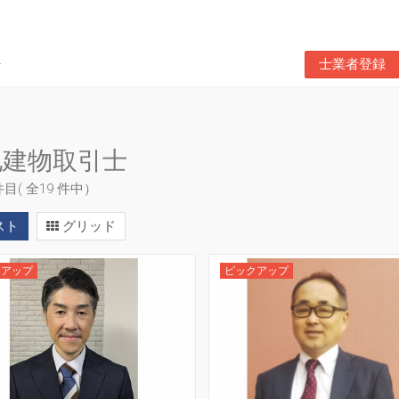
士業者登録
地建物取引士
 件目( 全19 件中）
スト
グリッド
クアップ
ピックアップ