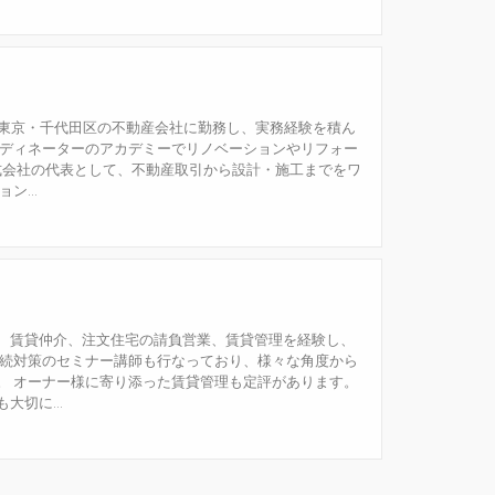
り東京・千代田区の不動産会社に勤務し、実務経験を積ん
ーディネーターのアカデミーでリノベーションやリフォー
株式会社の代表として、不動産取引から設計・施工までをワ
...
、賃貸仲介、注文住宅の請負営業、賃貸管理を経験し、
相続対策のセミナー講師も行なっており、様々な角度から
。 オーナー様に寄り添った賃貸管理も定評があります。
切に...