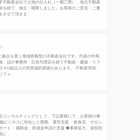
手不動産会社で土地の仕入れ（一都三県）、地元不動産
験を経て、独立・開業しました。お客様のご意見・ご要
させて頂きま...
外）
区に拠点を置く地域密着型の不動産会社です。代表の中馬
後、設計事務所・広告代理店を経て不動産・建築・リフ
計400組以上の売買成約実績があります。 不動産売却、
ォ...
合コンサルティングとして、下記業務にて、お客様の事
店舗ビジネスに特化した開業、運営支援 ・飲食店、サロン
ポート ・補助金、助成金申請の支援 ◆事業拡大、成長戦
...