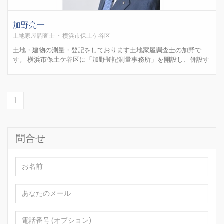
加野亮一
土地家屋調査士 - 横浜市保土ケ谷区
土地・建物の測量・登記をしております土地家屋調査士の加野で
す。 横浜市保土ケ谷区に「加野登記測量事務所」を開設し、併設す
る測量会社の「株式会社アドフィールド」は横浜・海老名・東京と
３支店を展開し総勢23名で頑張っています。過去には神奈川県調査
士会の理事を４年拝命・支部副支部長 等を歴任し現在は登記相...
1
問合せ