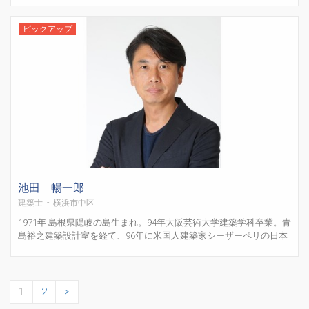
ピックアップ
池田 暢一郎
建築士 - 横浜市中区
1971年 島根県隠岐の島生まれ。94年大阪芸術大学建築学科卒業。青
島裕之建築設計室を経て、96年に米国人建築家シーザーペリの日本
事務所に入所。官公庁施設からホテルまであらゆる種類のプロジェ
クトに携わる。2000年からは主に羽田空港第2ターミナルビル、
2006年からは羽田国際線ターミナルの設計・監理...
1
2
>