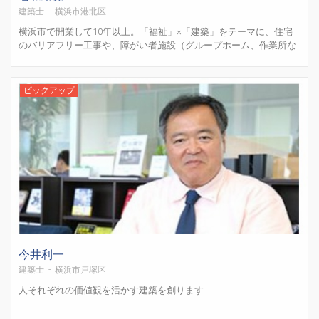
建築士 - 横浜市港北区
横浜市で開業して10年以上。「福祉」×「建築」をテーマに、住宅
のバリアフリー工事や、障がい者施設（グループホーム、作業所な
ど）の新築/改修を行って参りました。 高齢による身体能力の低
下、生まれつき障害を持つ方、事故・病気などで身体を動かせる範
囲に制限がある方など、ハンディキャップを持つ様...
ピックアップ
今井利一
建築士 - 横浜市戸塚区
人それぞれの価値観を活かす建築を創ります