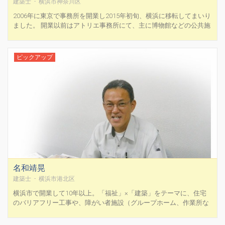
建築士 - 横浜市神奈川区
2006年に東京で事務所を開業し2015年初旬、横浜に移転してまいり
ました。 開業以前はアトリエ事務所にて、主に博物館などの公共施
設に携わっておりました。 住宅設計も何軒か担当致しましたが、住
宅設計に関してより深く関わることが出来ればと独立致しました。
家を建てるには、施工費用や関連法規、周辺の環境...
ピックアップ
名和靖晃
建築士 - 横浜市港北区
横浜市で開業して10年以上。「福祉」×「建築」をテーマに、住宅
のバリアフリー工事や、障がい者施設（グループホーム、作業所な
ど）の新築/改修を行って参りました。 高齢による身体能力の低
下、生まれつき障害を持つ方、事故・病気などで身体を動かせる範