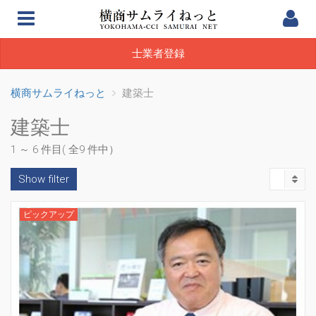
士業者登録
横商サムライねっと
建築士
建築士
1 ～ 6 件目( 全9 件中）
Show filter
ピックアップ