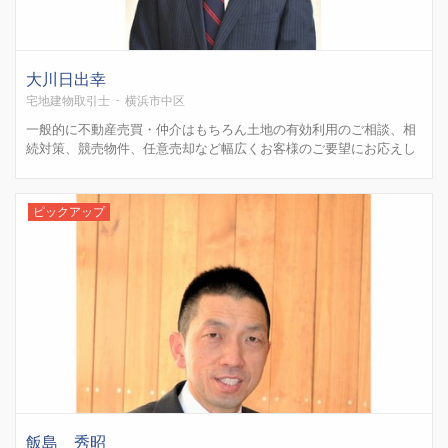
大川日出幸
宅地建物取引士 - 横浜市中区
一般的に不動産売買・仲介はもちろん土地の有効利用のご相談、相
続対策、競売物件、任意売却など幅広くお客様のご要望にお応えし
ます。 創業時より「お客様の不動産に関する現状を把握し、事実を
事実としてお伝えする」ことこそがお客様にとって最も有益なこと
であり、お客様にとって最大のリスクヘッジになると考えており...
ピックアップ
飯島 秀昭