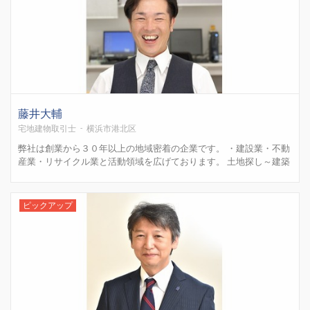
藤井大輔
宅地建物取引士 - 横浜市港北区
弊社は創業から３０年以上の地域密着の企業です。 ・建設業・不動
産業・リサイクル業と活動領域を広げております。 土地探し～建築
～までワンストップでご提案出来ます。 不動産分野においては以下
が得意な分野になります。 ・他社に断られた物件 ・築３０年以上の
中古戸建（古家付土地も含む） ・事故物件 ・狭い土...
ピックアップ