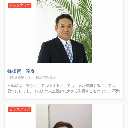
「SNSを使って集客につなげたい」「エクセルやGoogle...
ピックアップ
蜂須賀 達寿
宅地建物取引士 - 横浜市鶴見区
不動産は、買うにしても借りるにしても、また売却するにしても、
貸すにしても、その人の人生設計に大きく影響するものです。 不動
産業界を取り巻く環境は、人口の減少、空き家問題、少子高齢化な
ど、大きな課題を抱えております。 しかし、人も企業もその環境の
変化に対応しながら、安心・安定、また発展をしていかなくて...
ピックアップ