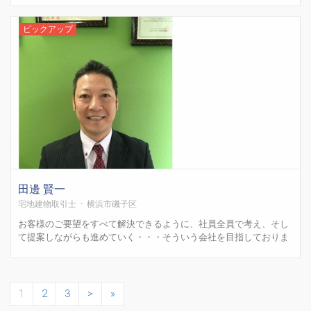
ング（個人・法人）から不動産管理まで不動産全般業務を行ってお
ります。“ひとつひとつの案件を真剣・丁寧に&r...
ピックアップ
田邊 賢一
宅地建物取引士 - 横浜市磯子区
お客様のご要望をすべて解決できるように、社員全員で考え、そし
て提案しながらも進めていく・・・そういう会社を目指しておりま
す。すべての答えは、一つではなく、いく通りもあるということを
日々考えている会社です。どんな大きな仕事や売上よりも、たった
ひとことの「ありがとう！助かったよ！」の言葉が、私たちにと
っ...
1
2
3
>
»