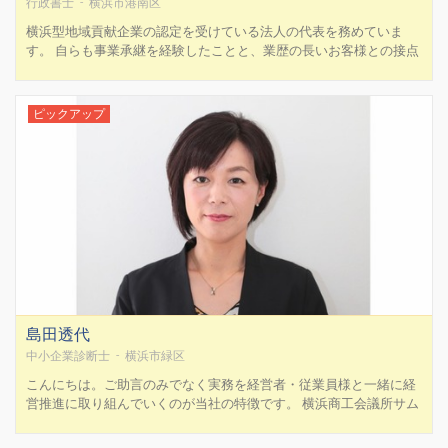
行政書士 - 横浜市港南区
横浜型地域貢献企業の認定を受けている法人の代表を務めていま
す。 自らも事業承継を経験したことと、業歴の長いお客様との接点
が多いので、 事業承継や相続の仕事を中心に行っています。
ピックアップ
島田透代
中小企業診断士 - 横浜市緑区
こんにちは。ご助言のみでなく実務を経営者・従業員様と一緒に経
営推進に取り組んでいくのが当社の特徴です。 横浜商工会議所サム
ライネットをご覧になった方からは、貴社の最適をお客様に届ける
ためのしくみや導線づくりに関するご相談を多くお受けします。