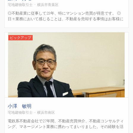
宅地建物取引士 - 横浜市青葉区
◎不動産業に従事して23年、特にマンション売買が得意です。 ◎
日々業務において感じることは、不動産を売却する事情はお客様に
よって様々である事です。「すぐに現金化したい」、「周囲には知
られたくない」など、その目的は明るくない状況も多々あります。
◎負の要素も含まれている業務になるため、まずはお客様の立...
ピックアップ
小澤 敏明
宅地建物取引士 - 横浜市南区
電鉄系不動産会社で27年間、不動産売買仲介、不動産コンサルティ
ング、マネージメント業務に携わってまいりました。その経験を活
かし、現在、土地分譲、リフォーム住宅販売、不動産コンサルティ