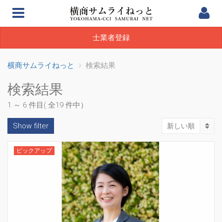
士業者登録
横商サムライねっと
検索結果
検索結果
1 ～ 6 件目( 全19 件中）
Show filter
新しい順
ピックアップ