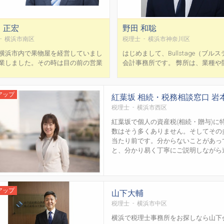
 正宏
野田 和聡
- 横浜市南区
税理士 - 横浜市神奈川区
横浜市内で果物屋を経営していまし
はじめまして、Bullstage（ブル
業しました。その時は目の前の営業
会計事務所です。 弊所は、業種や
ばかりで、会計や税務が分からず知
態を問わず、新たなフィールドに
に経営不振に陥っていました。 そう
皆様を日々サポートさせていただ
悔しい想いや経験から、同じ財務の
ます。 「開業したいけど、確定
アップ
紅葉坂 相続・税務相談窓口 岩
抱えている事業者の力になりたくて
どうすればいいの？」 「もうすぐ
税理士 - 横浜市西区
になりました。 中小企業や個人事業
ど、何から手をつけていいかわからな
した会計事務所です。 常...
紅葉坂で個人の資産税(相続・贈与)
数はそう多くありません。そしてその
当たり前です。分からないことがあっ
と、分かり易く丁寧にご説明しながら進め
アップ
山下大輔
税理士 - 横浜市中区
横浜で税理士事務所をお探しなら山下