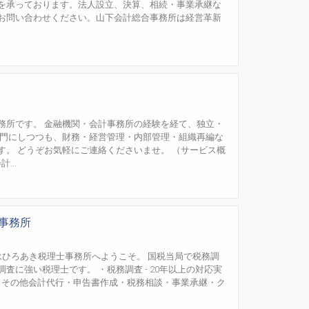
を承っております。法人設立、決算、相続・事業承継な
お問い合わせください。山下会計総合事務所は経営革新
務所です。 金融機関・会計事務所の経験を経て、独立・
専門にしつつも、財務・経営管理・内部管理・組織再編な
す。 どうぞお気軽にご連絡くださいませ。 （サービス概
...
士事務所
永ひろあき税理士事務所へようこそ。 国税当局で税務調
査に強い税理士です。 ・税務調査 - 20年以上の対応実
能 その他会計代行・申告書作成・税務相談・事業承継・ク