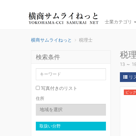
士業カテゴリ
横商サムライねっと
税理士
税
検索条件
13 ～ 
リ
写真付きのリスト
ピッ
住所
取扱い分野