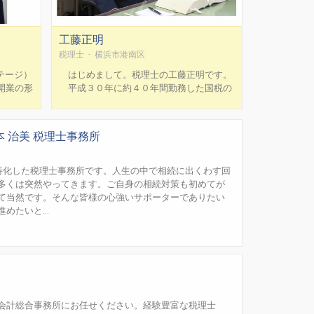
工藤正明
税理士 - 横浜市港南区
ステージ）
はじめまして。税理士の工藤正明です。
開業の形
平成３０年に約４０年間勤務した国税の
挑戦する
職場を退官し開業いたしました。特に国税
いており
局勤務時代は、上場会社の創業者等に係る
申告って
大口案件を中心に相続税調査を担当してお
本 治美 税理士事務所
決算だけ
りました。永い相続税調査の経験から、事
...
前の相続税対策や相続税額の概算把握の重
要性も認識しているところです。当...
に特化した税理士事務所です。人生の中で相続に出くわす回
多くは突然やってきます。ご自身の相続対策も初めてが
て当然です。そんな皆様の心強いサポーターでありたい
たいと...
会計総合事務所にお任せください。経験豊富な税理士