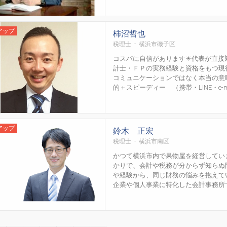
アップ
柿沼哲也
税理士 - 横浜市磯子区
コスパに自信があります☀代表が直接
計士・ＦＰの実務経験と資格をもつ現
コミュニケーションではなく本当の意
的＋スピーディー （携帯・LINE・e-mai
アップ
鈴木 正宏
税理士 - 横浜市南区
かつて横浜市内で果物屋を経営してい
かりで、会計や税務が分からず知らぬ
や経験から、同じ財務の悩みを抱えて
企業や個人事業に特化した会計事務所です