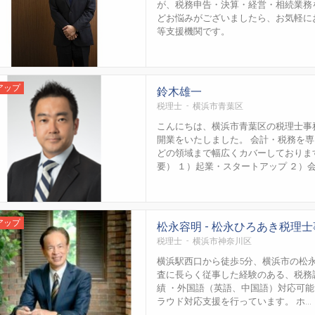
が、税務申告・決算・経営・相続業務
どお悩みがございましたら、お気軽に
等支援機関です。
アップ
鈴木雄一
税理士 - 横浜市青葉区
こんにちは、横浜市青葉区の税理士事
開業をいたしました。 会計・税務を
どの領域まで幅広くカバーしておりま
要） １）起業・スタートアップ ２）会計
アップ
松永容明 - 松永ひろあき税理
税理士 - 横浜市神奈川区
横浜駅西口から徒歩5分、横浜市の松
査に長らく従事した経験のある、税務調
績 ・外国語（英語、中国語）対応可
ラウド対応支援を行っています。 ホ...