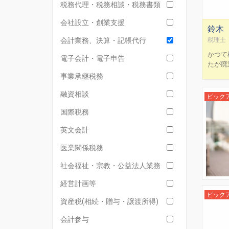
税務代理・税務相談・税務書類
会社設立・創業支援
鈴木
会計業務、決算・記帳代行
税理士 
かつて
電子会計・電子申告
たが廃
に励む
事業承継税務
らぬ間
いった
融資相談
ピック
悩みを
国際税務
税理士
に特化
英文会計
医業関係税務
社会福祉・宗教・公益法人業務
経営計画等
ピック
資産税(相続・贈与・譲渡所得)
会計参与