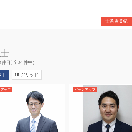
士業者登録
理士
18 件目( 全34 件中）
スト
グリッド
クアップ
ピックアップ