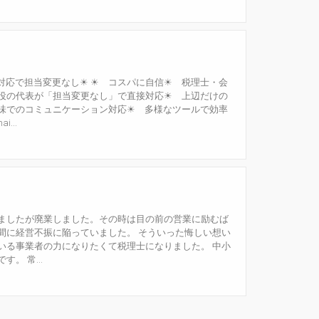
対応で担当変更なし☀ ☀ コスパに自信☀ 税理士・会
役の代表が「担当変更なし」で直接対応☀ 上辺だけの
味でのコミュニケーション対応☀ 多様なツールで効率
...
ましたが廃業しました。その時は目の前の営業に励むば
間に経営不振に陥っていました。 そういった悔しい想い
いる事業者の力になりたくて税理士になりました。 中小
。 常...